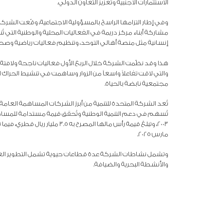
الاستثمارات الأجنبية وتعزيز التعاون الدولي.
وفي إطار التزامها الراسخ بالمسؤولية الاجتماعية، وقّعت الشركة 
مشاركة أبناء مركز دريمة في الفعاليات المحلية والوطنية التي تُ
إنسانية مثل منصة أهالي التوحد، وتنظيم فعاليات رياضية وصح
هذا وقد نظّمت الشركة خلال الربع الأول فعاليات ناجحة ولافتة على 
والتي لاقت تفاعلاً واسعاً من الزوار وساهمت في تنشيط الحراك
مجتمعية نابضة بالحياة.
تُعد الشركة المتحدة للتنمية من أبرز الشركات المساهمة العام
2003، وتبلغ قيمة رأس مالها المصرح به 3.5 مليار ريال قطري، فيما تصل قيمة أصولها الإجمالية إلى
مارس 2025.
وتشمل نشاطات الشركة عدة قطاعات حيوية تشمل التطوير العقاري، إ
والأنشطة البحرية والضيافة.