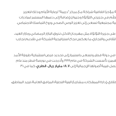
مؤخرًا اتفاقية شراكة مع مركز "دريمة" لرعاية الأيتام وذلك لتعزيز
نظَّم في جزيرتي اللؤلؤة وجيوان، إضافة إلى دعمها المستمر لمبادرات
ية مجتمعية تسعى إلى تعزيز الوعي الصحي وروح التماسك الاجتماعي.
جزيرة اللؤلؤة، مثل مهرجان الاكل: تذوق، البازار الرمضاني، وبازار العيد،
 الثقافي والتجاري، ما يعكس نجاح استراتيجية الشركة في تقديم تجارب
ة في دولة قطر، وتسعى باستمرار إلى تحديد فرص استثمارية طويلة الأمد
تُسهم في دعم التنمية الوطنية وتُحقق قيمة مستدامة للمساهمين. تأسست الشركة في عام 1999 وأُدرجت في بورصة قطر منذ عام
18.7 مليار ريال قطري
كما في 31
دارة الممتلكات، مشاريع البنية التحتية، المرافق العامة، تبريد المناطق،