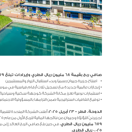
صافي ربح بقيمة 68 مليون ريال قطري وإيرادات تبلغ 679 مليون ريال قطري
• افتتاح جزيرة جيوان رسميًا وبدء استقبال الزوار والمستثمرين
• إنجازات عالمية جديدة مع تسجيل ثلاث أرقام قياسية في مو
• استثمارات نوعية تعزز مكانة الشركة كوجهة سكنية وسياحية 
• توقيع اتفاقيات استراتيجية ضمن التزامها بالمسؤولية الاجتماع
الدوحة، قطر – 23 أبريل 2025:
أعلنت الشركة المتحدة للتنمية
لجزيرتيّ اللؤلؤة وجيوان، عن نتائجها المالية للربع الأول من عام 2025، حيث حققت أرباحاً صافية بلغت
679 مليون ريال قطري
. في حين بلغ صافي الربح العائد إلى
0.025 ريال قطري
.