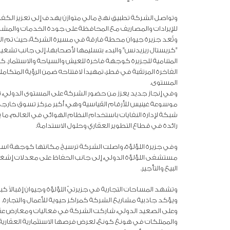
وتواصل الشركة تطبيق نهج مالي متوازن يهدف إلى تعزيز الكفاء
للإيرادات والمصاريف مع المحافظة على جودة الخدمات والمشار
وتُعد جزيرة جيوان محطة فارقة في مسيرة الشركة، حيث تم الان
"كريستال ريزيدنس" والبدء بتسليمها لأصحابها، إلى جانب تشغي
المتنامية للجزيرة كوجهة فاخرة للعيش والسياحة والاستثمار. ك
الفاخرة المرتقبة في قطر، تمهيداً لافتتاحه ضمن الرؤية المتكام
المستوى.
وفي إنجاز جديد يعزز من حضور الشركة على المستوى الدولي، ت
موسوعة غينيس للأرقام القياسية وهي: أكبر مركز تسوق خارجي 
شبكة لإدارة النفايات باستخدام النظام الهوائي في العالم، ما 
رائدة في قطاع التطوير العقاري وحلول الاستدامة.
وفي جزيرة اللؤلؤة، واصلت الشركة ترسيخ مكانتها كوجهة استثن
مستشفى اللؤلؤة الدولي، إلى جانب الحفاظ على معدلات إشغال
البيع والتأجير.
وتشهد المساحات التجارية في جزيرتيّ اللؤلؤة وجيوان إقبالاً كبير
ويؤكد جاذبية مشاريع الشركة كمراكز حيوية للأعمال والتجارة.
والممتلكات في هونغ كونغ، لعرض فرصها الاستثمارية العقارية ا