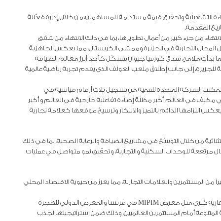
ة التشغيلية وتحقيق قيمة مستدامة للمساهمين، من خلال إدارة فعّالة
يع المقدمة.
تهاء من جزء كبير من أعمال تطويرها، بما في ذلك الانتهاء من شقق
ل المحال التجارية في الجزيرة وممشى الكريستال، مما يعكس الجاهزية
ما بدأت ملامح فندق كورنثيا جيوان تتشكّل كأحد أبرز معالم الضيافة
لة للجزيرة، إلى جانب إطلاق ملعب الغولف الذي يقدم تجربة رياضية عالمية
مكنت الشركة المتحدة للتنمية من تسجيل ثلاث أرقام قياسية في
مكيف في العالم، أكبر مظلة إضاءة تفاعلية خارجية في العالم و أكبر
يعكس التزامها الدائم بالتميز والابتكار وترسيخ موقعها كعلامة تجارية
ائية من خلال التوسّع في مشاريع الضيافة والرعاية الصحية، بما في ذلك
 مرتفعة للوحدات السكنية والتجارية، وتحقيق نمو متواصل في عمليات
اً من المستثمرين والعلامات التجارية، مما يعزز من حيوية الاقتصاد المحلي
وعلى الصعيد الدولي، شاركت الشركة في فعاليات ومعارض عقارية كبرى مثل معرض MIPIM في فرنسا والمعرض الدولي للهجرة
لمتنوعة أمام المستثمرين العالميين، وذلك ضمن استراتيجيتها لجذب