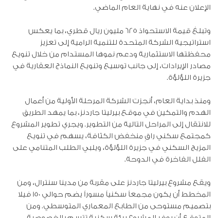
الإعلان عنه في نهاية العام الماضي.
وتبلغ قيمة الاستحواذ 625 مليون ريال قطري، بما يعكس
استراتيجية الشركة المتحدة للتنمية الرامية إلى تعزيز
محفظتها الاستثمارية ودعم نموها المستدام من خلال تنويع
مصادر الإيرادات، إلى جانب توسيع وتنويع النماذج العقارية في
جزيرة اللؤلؤة.
ومنذ بداية العام، أنجزت الشركة المرحلة الأولية من أعمال
الهدم والتمكين في موقع بيرليتا جاردنز، بما يمهد الطريق
للانتقال إلى المراحل التالية من التطوير. ويجري تطوير المشروع
كمجتمع سكني راقٍ منخفض الكثافة، يسهم في تنويع
المزيج السكني في جزيرة اللؤلؤة، ويلبي الطلب المتنامي على
الفلل الفاخرة في الدوحة.
ويقع مشروع بيرليتا جاردنز على مقربة من مدينا سنترال، ومن
المخطط أن يكون مجمعاً سكنياً مسوراً يضم حوالي 150 فيلا
بتصميم مستوحى من الطابع المعماري المتوسطي. ومن
المتوقع أن يوفر المشروع بيئة سكنية تتسم بالخصوصية