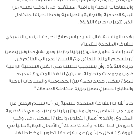
والمساحات الرحبة والراقية، مستفيداً في الوقت نفسه من
البنية الخدمية والتجارية والضيافية ونمط الحياة المتكامل
الذي تتميز به جزيرة اللؤلؤة.
بهذه المناسبة، قال السيد ياسر صلاح الجيدة، الرئيس التنفيذي
للشركة المتحدة للتنمية:
"تتم إعادة تطوير مشروع بيرليتا جاردنز وفق نهجٍ مدروس يضمن
أن ينسجم المنتج النهائي مع النسيج العمراني القائم في
جزيرة اللؤلؤة، وأن يستجيب للطلب على الفلل السكنية الراقية
ضمن مجمعات متكاملة. وسيتيح لنا هذا المشروع تقديم
نموذج سكني جديد يجمع بين الخصوصية والمساحات الرحبة
والطابع الحصري ضمن جزيرة متكاملة الخدمات."
كما أشارت الشركة المتحدة للتنمية إلى أنه سيتم الإعلان عن
مزيد من التفاصيل حول مشروع بيرليتا جاردنز، بما في ذلك هوية
المشروع، وتقدم أعمال التطوير، والطرح السكني، في وقتٍ
لاحق من هذا العام. وأكدت كذلك أن الأعمال الجارية حالياً في
الموقع تشكل جزءاً من عملية إعادة التطوير المخطط لها،