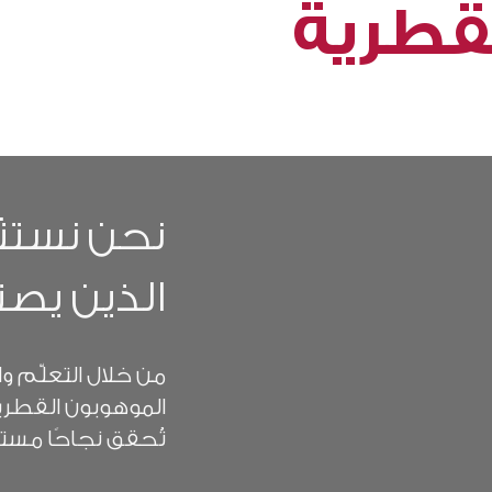
 خلال التعلم المستمر، والخبرة العملية، وبرامج التطوير المنهج
قطرية
 في بناء مستقبل مهني واعد من الخريجين الجدد وحتى الأدوار الق
نحن نستث
الذين يصن
من خلال التعلّم و
تُحقق نجاحًا مستدا