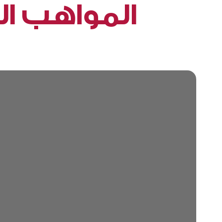
حقيقية. فينمو موظفونا من
المواهب ال
القطرية