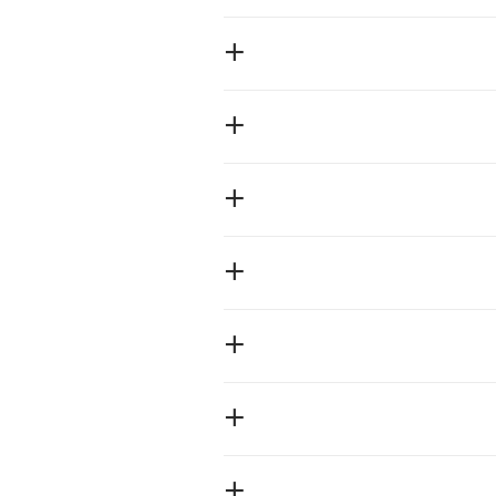
+
+
+
+
+
+
+