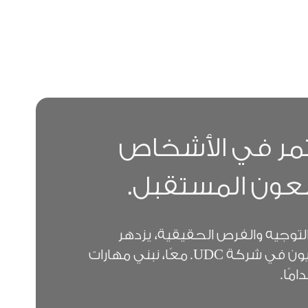
ية. ونفخر بدعم الكفاءات
يادية.
مر في الأشخاص
عون المستقبل.
التوجيه والفرص الحقيقية، يزدهر
الموهوبون القطريون في شركة UDC. معًا، نبني مهارات
مًا.